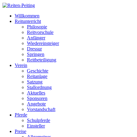
Willkommen
Reitunterricht
Philosopie
Reitvorschule
Anfänger
Wiedereinsteiger
Dressur
Springen
Reitbeteiligung
Verein
Geschichte
Reitanlage
Satzung
Stallordnung
Aktuelles
Sponsoren
Angebote
Vorstandschaft
Pferde
Schulpferde
Einsteller
Preise
Allgemeines