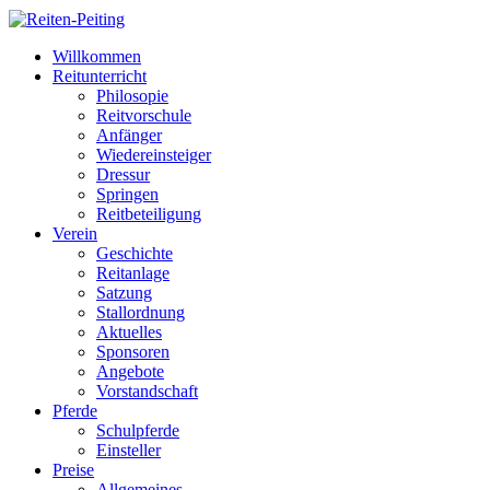
Willkommen
Reitunterricht
Philosopie
Reitvorschule
Anfänger
Wiedereinsteiger
Dressur
Springen
Reitbeteiligung
Verein
Geschichte
Reitanlage
Satzung
Stallordnung
Aktuelles
Sponsoren
Angebote
Vorstandschaft
Pferde
Schulpferde
Einsteller
Preise
Allgemeines