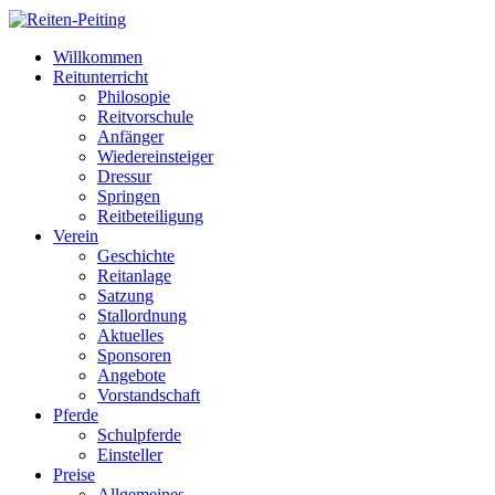
Willkommen
Reitunterricht
Philosopie
Reitvorschule
Anfänger
Wiedereinsteiger
Dressur
Springen
Reitbeteiligung
Verein
Geschichte
Reitanlage
Satzung
Stallordnung
Aktuelles
Sponsoren
Angebote
Vorstandschaft
Pferde
Schulpferde
Einsteller
Preise
Allgemeines